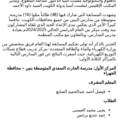
بالعلوم والتكنولوجيا ملست آسيا الدكتور عبدالله المطوع، ومدير
المكتب الإقليمي لملست آسيا بدولة الكويت السيد داود الأحمد.
وشهدت المسابقة التي شارك فيها (48) طالباً مثلوا (16) مدرسة
متوسطة من مدارس البنين من جميع محافظات الكويت- تنافساً
كبيراً؛ الأمر الذي يعكس مدى الإعداد الجيد الذي تلقاه المشاركون
منذ وقت مبكر من العام الدراسي الحالي 2024/2025م بقيادة
مدربي المدارس، وبالتعاون مع مكتب المنظمة.
الجدير بالذكر أنه تولى تحكيم المسابقة لهذا العام فريق متخصص من
وزارة الكهرباء والماء والطاقة المتجددة -مركز تدريب قطاع شبكات
التوزيع الكهربائية، حيث أسفرت النتائج عن فوز المدارس التالية
بالمراكز الثلاثة الأولى:
المركز الأول: مدرسة الحارث السعدي المتوسطة بنين – محافظة
الجهراء
المعلم المشرف
فيصل أحمد عبدالحميد الصايغ
الطلاب
يحيى محمد العيسى
حمد جديع برجس