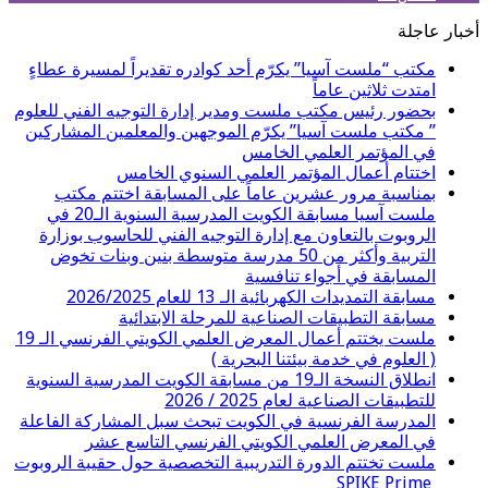
أخبار عاجلة
مكتب “ملست آسيا” يكرّم أحد كوادره تقديراً لمسيرة عطاءٍ
امتدت ثلاثين عاماً
بحضور رئيس مكتب ملست ومدير إدارة التوجيه الفني للعلوم
” مكتب ملست آسيا” يكرّم الموجهين والمعلمين المشاركين
في المؤتمر العلمي الخامس
اختتام أعمال المؤتمر العلمي السنوي الخامس
بمناسبة مرور عشرين عاماً على المسابقة اختتم مكتب
ملست آسيا مسابقة الكويت المدرسية السنوية الـ20 في
الروبوت بالتعاون مع إدارة التوجيه الفني للحاسوب بوزارة
التربية وأكثر من 50 مدرسة متوسطة بنين وبنات تخوض
المسابقة في أجواء تنافسية
مسابقة التمديدات الكهربائية الـ 13 للعام 2026/2025
مسابقة التطبيقات الصناعية للمرحلة الابتدائية
ملست يختتم أعمال المعرض العلمي الكويتي الفرنسي الـ 19
( العلوم في خدمة بيئتنا البحرية )
انطلاق النسخة الـ19 من مسابقة الكويت المدرسية السنوية
للتطبيقات الصناعية لعام 2025 / 2026
المدرسة الفرنسية في الكويت تبحث سبل المشاركة الفاعلة
في المعرض العلمي الكويتي الفرنسي التاسع عشر
ملست تختتم الدورة التدريبية التخصصية حول حقيبة الروبوت
SPIKE Prime