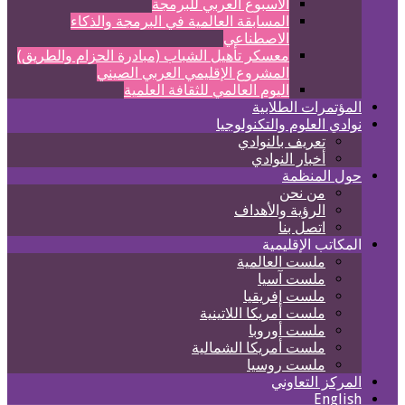
الأسبوع العربي للبرمجة
المسابقة العالمية في البرمجة والذكاء
الاصطناعي
معسكر تأهيل الشباب (مبادرة الحزام والطريق)
المشروع الإقليمي العربي الصيني
اليوم العالمي للثقافة العلمية
المؤتمرات الطلابية
نوادي العلوم والتكنولوجيا
تعريف بالنوادي
أخبار النوادي
حول المنظمة
من نحن
الرؤية والأهداف
اتصل بنا
المكاتب الإقليمية
ملست العالمية
ملست آسيا
ملست إفريقيا
ملست أمريكا اللاتينية
ملست أوروبا
ملست أمريكا الشمالية
ملست روسيا
المركز التعاوني
English