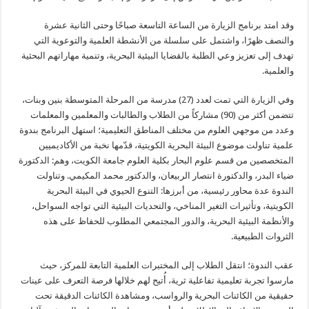
وقد امتد برنامج الزيارة من الساعة التاسعة صباحًا وحتى الثانية عشرة
والنصف ظهرًا، واشتمل على سلسلة من الأنشطة العلمية والتوعوية التي
تهدف إلى تعزيز وعي الطلبة بالقضايا البيئية البحرية، وتنمية مهاراتهم البحثية
والعلمية.
وفي الزيارة التي تمت لعدد (27) مدرسة من المرحلة المتوسطة بنين وبنات،
تتضمن أكثر من (90) مشاركاً من الطلاب والطالبات والمعلمين والمعلمات
وعدد من موجهي العلوم من مختلف المناطق التعليمية؛ استهل البرنامج بندوة
علمية تناولت موضوع البيئة البحرية الكويتية، قدّمها نخبة من الأكاديميين
المتخصصين من قسم علوم البحار بكلية العلوم جامعة الكويت، وهم: الدكتورة
ضياء البدر، والدكتورة انتصار الربيعان، والدكتور محمد المكيمي. وتناولت
الندوة عدة محاور رئيسية، من أبرزها: التنوع الحيوي في البيئة البحرية
الكويتية، وتأثيرات التغير المناخي، والتحديات البيئية التي تواجه السواحل،
والأنظمة البيئية البحرية، والدور المجتمعي المطلوب للحفاظ على هذه
الثروات الطبيعية.
عقب الندوة؛ انتقل الطلاب إلى المختبرات العلمية التابعة للمركز، حيث
مارسوا تجربة تعليمية تفاعلية ثرية، أُتيح لهم خلالها فرصة التعرف على عينات
حقيقية من الكائنات البحرية والرواسب، ومشاهدة الكائنات الدقيقة تحت