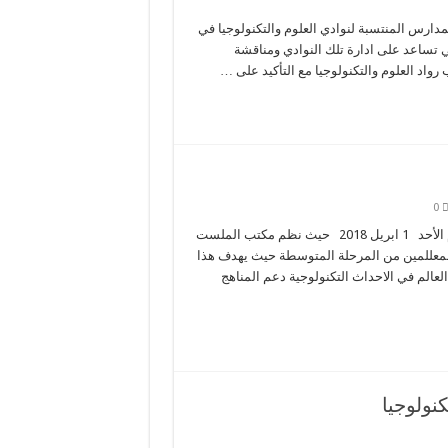
لرواد والرائدات بالمدارس المنتسبة لنوادي العلوم والتكنولوجيا في
 تساعد على ادارة تلك النوادي ومناقشة
واد العلوم والتكنولوجيا مع التأكيد على …
0
احتفلت الكويت للمرة الثانية على التوالي باليوم العالمي للاردوينو يوم الأحد 1 ابريل 2018 حيث نظم مكتب الملست
المعللمين من المرحلة المتوسطة حيث يهدف هذا
عالم في الاحداث التكنولوجية دعم المناهج
كنولوجيا