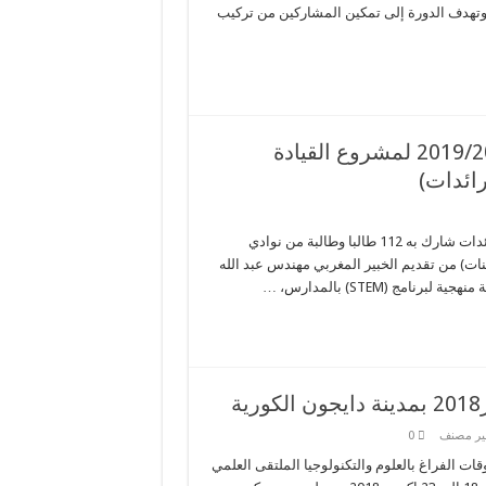
عام حيث حضر الدورة 18 معلم ومعلمة من 16 مدرسة وتهدف الدورة إلى تمكين المشاركين من تركيب
البرنامج التدريبي الطلابي للعام الدراسي 2019/2018 لمشروع القيادة
رائدات)
اقيم على مدار اليومين 29 ، 30 أكتوبر 2018 برنامج تدريبي للرواد والرائدات شارك به 112 طالبا وطالبة من نوادي
بنات) من تقديم الخبير المغربي مهندس عبد الله
 (STEM) بالمدارس، …
ير مصنف
0
ات الفراغ بالعلوم والتكنولوجيا الملتقى العلمي