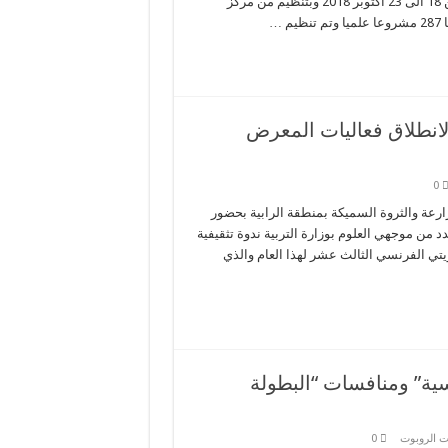
الاسيوي الخامس والذي استضافته مدينة دايجون الكورية في الفترة من 18 الى 23 اكتوبر 2018 وبتنظيم من مركز
 لانطلاق فعاليات المعرض
0
 الهيئة العامة لشؤن الزارعة والثروة السميكة بمنطقة الرابية بحضور
 من موجهي العلوم بوزارة التربية ندوة تثقيفية
يتي الفرنسي الثالث عشر لهذا العام والذي
ية” ومنافسات “البطولة
ت الروبوت
0