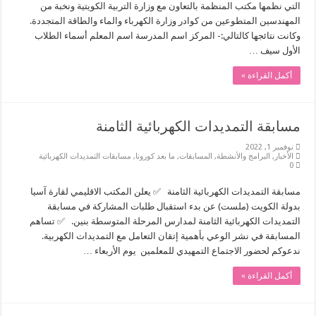
التي نظمها مكتب المنظمة بالتعاون مع وزارة التربية الكويتية ونخبة من
المهندسين المتطوعين من كوادر وزارة الكهرباء والماء والطاقة المتجددة.
وكانت نتائجها كالتالي:- المركز اسم المدرسة اسم المعلم أسماء الطلاب
الأول سيف …
أكمل القراءة »
مسابقة التمديدات الكهربائية الثامنة
نوفمبر 1, 2022
الأخبار
,
البرامج والأنشطة
,
المسابقات
,
ما بعد كورونا
,
مسابقات التمديدات الكهربائية
0
مسابقة التمديدات الكهربائية الثامنة ✅ يعلن المكتب الاقليمي لقارة آسيا
بدولة الكويت (ملست) عن بدء استقبال طلبات المشاركة في مسابقة
التمديدات الكهربائية الثامنة لمدارس المرحلة المتوسطة بنين. ✅ تساهم
المسابقة في نشر الوعي بأهمية إتقان التعامل مع التمديدات الكهربية.
ندعوكم لحضور الاجتماع التمهيدي للمعلمين ️ يوم الأربعاء …
أكمل القراءة »