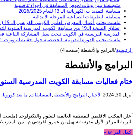
متوسطة بنين وبنات تخوض المسابقة في أجواء تنافسية
مسابقة التمديدات الكهربائية الـ 13 للعام 2026/2025
مسابقة التطبيقات الصناعية للمرحلة الابتدائية
ملست يختتم أعمال المعرض العلمي الكويتي الفرنسي الـ 19 ( العلوم في خدمة بيئتنا البحرية )
انطلاق النسخة الـ19 من مسابقة الكويت المدرسية السنوية للتطبيقات الصناعية لعام 2025 / 2026
المدرسة الفرنسية في الكويت تبحث سبل المشاركة الفاعلة في
ملست تختتم الدورة التدريبية التخصصية حول حقيبة الروبوت SPIKE Prime
الرئيسية
/
البرامج والأنشطة (صفحه 4)
البرامج والأنشطة
ختام فعاليات مسابقة الكويت المدرسية السنوية الــ 11 في التمديدات ال
أبريل 30, 2024
الأخبار
,
البرامج والأنشطة
,
المسابقات
,
ما بعد كورونا
,
م
أعلن المكتب الاقليمي للمنظمة العالمية للعلوم والتكنولوجيا (ملست آ
التربية المركز الأول مدرسة سهيل بن عمرو القرشي م. بنين المدرب
أكمل القراءة »