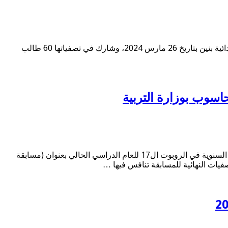
مسابقة التطبيقات الصناعية للمرحلة الابتدائية، والتي نظمها مكتب المنظمة العالمية ملست آسيا بالتعاون مع مدرسة عبدالمحسن البحر الإبتدائية بنين بتاريخ 26 مارس 2024، وشارك في تصفياتها 60 طالب
أعلن مكتب المنظمة العالمية لاستثمار أوقات الفراغ بالعلوم والتكنولوجيا لقارة آسيا (ملست آسيا) اختتام فعاليات مسابقة الكويت المدرسية السنوية في الروبوت ال17 للعام الدراسي الحالي بعنوان (مسابقة
صفيات النهائية للمسابقة تنافس فيها …