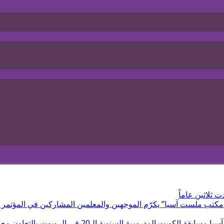
 ثلاثين عاماً
مكتب ملست آسيا” يكرّم الموجهين والمعلمين المشاركين في المؤتمر