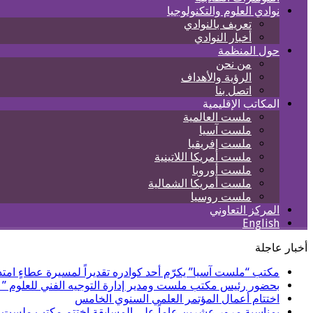
نوادي العلوم والتكنولوجيا
تعريف بالنوادي
أخبار النوادي
حول المنظمة
من نحن
الرؤية والأهداف
اتصل بنا
المكاتب الإقليمية
ملست العالمية
ملست آسيا
ملست إفريقيا
ملست أمريكا اللاتينية
ملست أوروبا
ملست أمريكا الشمالية
ملست روسيا
المركز التعاوني
English
أخبار عاجلة
مكتب “ملست آسيا” يكرّم أحد كوادره تقديراً لمسيرة عطاءٍ امتدت
بحضور رئيس مكتب ملست ومدير إدارة التوجيه الفني للعلوم ” 
اختتام أعمال المؤتمر العلمي السنوي الخامس