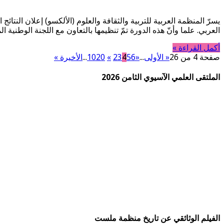
يسرّ المنظمة العربية للتربية والثقافة والعلوم (الألكسو) إعلان النتائ
العربي. علما وأنّ هذه الدورة تمّ تنظيمها بالتعاون مع اللجنة الوطنية ا
أكمل القراءة »
صفحة 4 من 26
« الأولى
...
«
6
5
4
3
2
»
20
10
...
الأخيرة »
الملتقى العلمي الآسيوي الثامن 2026
الفيلم الوثائقي عن تاريخ منظمة ملست